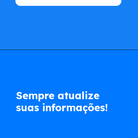
Opening
https://www.acordocerto.com.br/?utm_source=google-organico&utm_medium=web-story&utm_campaign=bolsa-familia-suspenso-saiba-como-regularizar
Sempre atualize
suas informações!