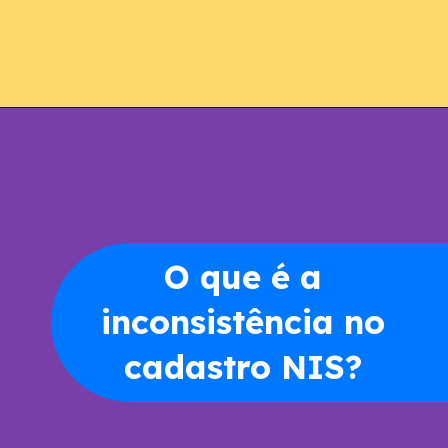
Opening
https://www.acordocerto.com.br/?utm_source=google-organico&utm_medium=web-story&utm_campaign=bolsa-familia-suspenso-saiba-como-regularizar
O que é a
inconsistência no
cadastro NIS?