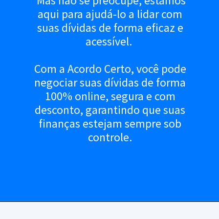
Mas não se preocupe, estamos
aqui para ajudá-lo a lidar com
suas dívidas de forma eficaz e
acessível.
Com a Acordo Certo, você pode
negociar suas dívidas de forma
100% online, segura e com
desconto, garantindo que suas
finanças estejam sempre sob
controle.
Opening
https://www.acordocerto.com.br/?utm_source=google-organico&utm_medium=web-story&utm_campaign=bolsa-familia-suspenso-saiba-como-regularizar