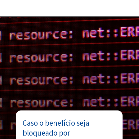
Opening
https://www.acordocerto.com.br/?utm_source=google-organico&utm_medium=web-story&utm_campaign=bolsa-familia-suspenso-saiba-como-regularizar
Caso o benefício seja
bloqueado por