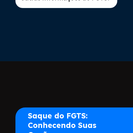
Opening
https://www.acordocerto.com.br/campanha/bonus-250?utm_source=google-organico&utm_medium=web-story&utm_campaign=como-consultar-o-fgts-pelo-cpf
Saque do FGTS:
Conhecendo Suas