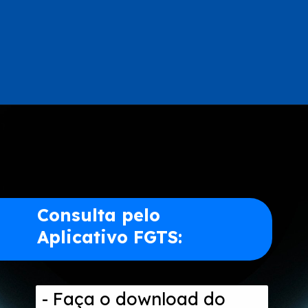
Opening
https://www.acordocerto.com.br/campanha/bonus-250?utm_source=google-organico&utm_medium=web-story&utm_campaign=como-consultar-o-fgts-pelo-cpf
Consulta pelo
Aplicativo FGTS:
- Faça o download do