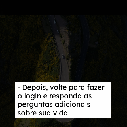
Opening
https://www.acordocerto.com.br/campanha/bonus-250?utm_source=google-organico&utm_medium=web-story&utm_campaign=como-consultar-o-fgts-pelo-cpf
- Depois, volte para fazer
o login e responda as
perguntas adicionais
sobre sua vida