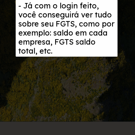
- Já com o login feito,
você conseguirá ver tudo
sobre seu FGTS, como por
exemplo: saldo em cada
empresa, FGTS saldo
total, etc.
Opening
https://www.acordocerto.com.br/campanha/bonus-250?utm_source=google-organico&utm_medium=web-story&utm_campaign=como-consultar-o-fgts-pelo-cpf