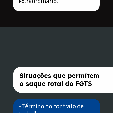
extraordinário.
Opening
https://www.acordocerto.com.br/campanha/bonus-250?utm_source=google-organico&utm_medium=web-story&utm_campaign=como-consultar-o-fgts-pelo-cpf
Situações que permitem
o saque total do FGTS
- Término do contrato de