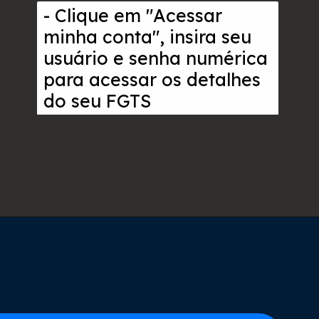
- Clique em "Acessar
minha conta", insira seu
usuário e senha numérica
para acessar os detalhes
do seu FGTS
Opening
https://www.acordocerto.com.br/campanha/bonus-250?utm_source=google-organico&utm_medium=web-story&utm_campaign=como-consultar-o-fgts-pelo-cpf