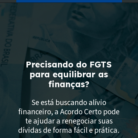
Opening
https://www.acordocerto.com.br/campanha/bonus-250?utm_source=google-organico&utm_medium=web-story&utm_campaign=como-consultar-o-fgts-pelo-cpf
Precisando do FGTS
para equilibrar as
finanças?
Se está buscando alívio
financeiro, a Acordo Certo pode
te ajudar a renegociar suas
dívidas de forma fácil e prática.