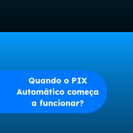
Opening
https://www.acordocerto.com.br/?utm_source=google-organico&utm_medium=web-story&utm_campaign=como-funciona-o-pix-automatico
Quando o PIX
Automático começa
a funcionar?