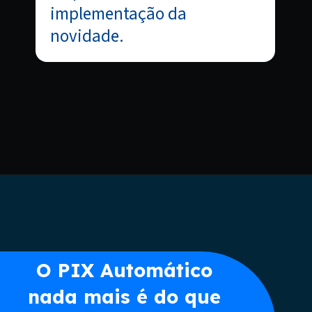
implementação da
novidade.
Opening
https://www.acordocerto.com.br/?utm_source=google-organico&utm_medium=web-story&utm_campaign=como-funciona-o-pix-automatico
O PIX Automático
nada mais é do que