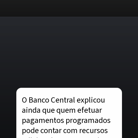
Opening
https://www.acordocerto.com.br/?utm_source=google-organico&utm_medium=web-story&utm_campaign=como-funciona-o-pix-automatico
O Banco Central explicou
ainda que quem efetuar
pagamentos programados
pode contar com recursos