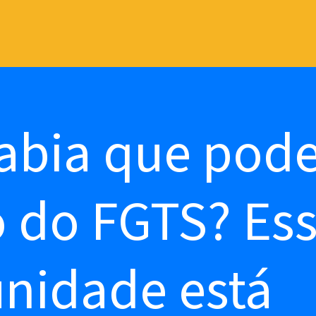
abia que pode
o do FGTS? Es
nidade está