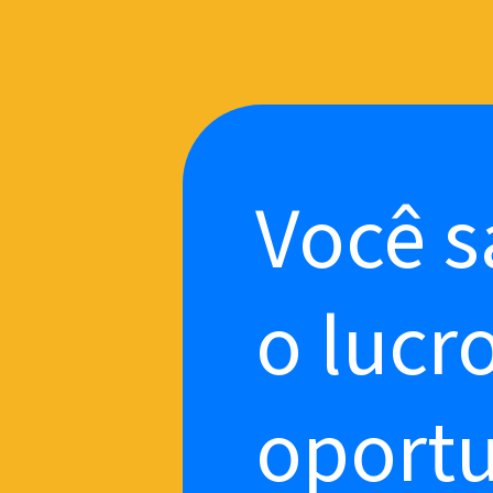
Você s
o lucr
oportu