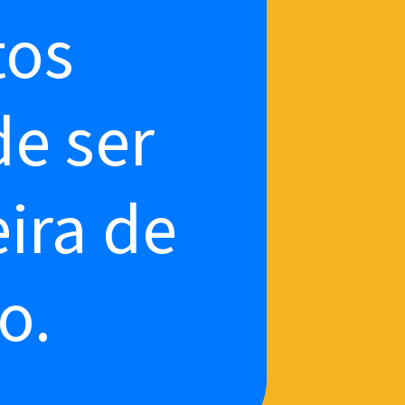
tos
de ser
ira de
o.