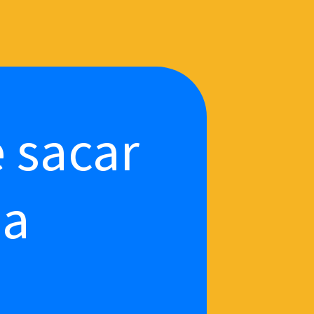
 sacar
sa