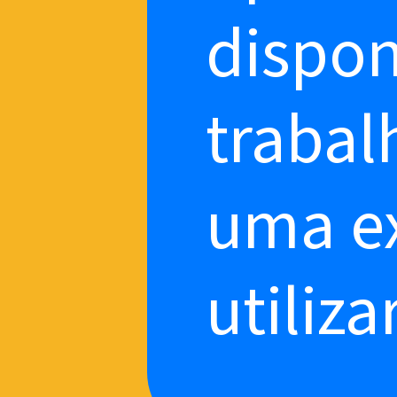
dispon
trabal
uma ex
utiliza