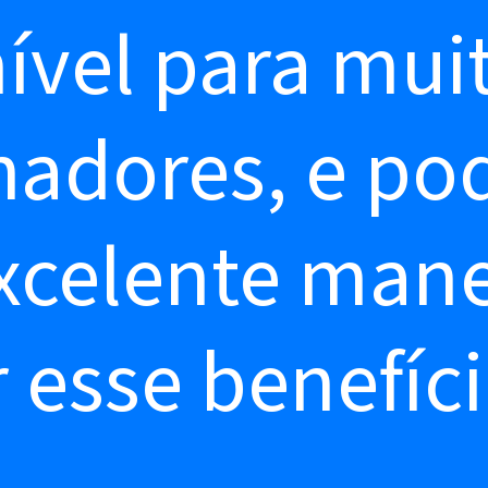
ível para mui
hadores, e po
celente mane
r esse benefíci