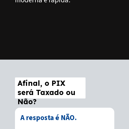
moderna e rápida.
Opening
https://www.acordocerto.com.br/?utm_source=google-organic&utm_medium=web-story&utm_campaign=o-pix-sera-taxado-descubra-as-novas-regras
Afinal, o PIX
será Taxado ou
Não?
A resposta é NÃO.