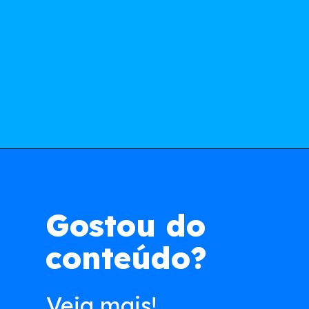
Opening
https://app.acordocerto.com.br/cadastro?utm_source=google-organico&utm_medium=web-story&utm_campaign=pis-pasep
Gostou do
conteúdo?
Veja mais!