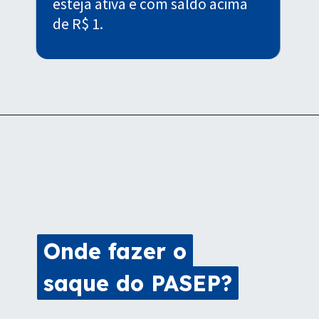
esteja ativa e com saldo acima
de R$ 1.
Onde fazer o
Onde fazer o
saque do PASEP?
saque do PASEP?