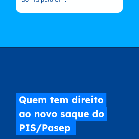
Quem tem direito
Quem tem direito
ao novo saque do
ao novo saque do
PIS/Pasep
PIS/Pasep