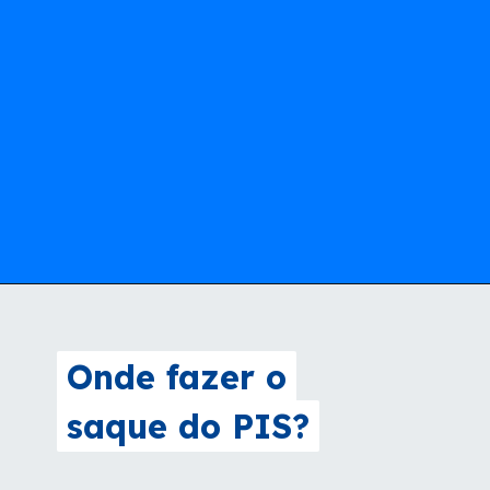
Onde fazer o
Onde fazer o
saque do PIS?
saque do PIS?