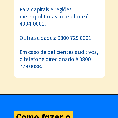
Para capitais e regiões
metropolitanas, o telefone é
4004-0001.
Outras cidades: 0800 729 0001
Em caso de deficientes auditivos,
o telefone direcionado é 0800
729 0088.
Como fazer o
Como fazer o