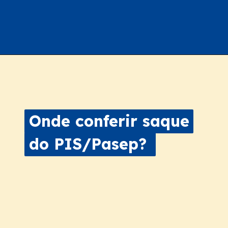
Onde conferir saque
Onde conferir saque
do PIS/Pasep?
do PIS/Pasep?