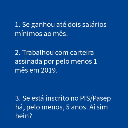
de inscrição no Pasep terminado
entre 0 e 4.
1. Se ganhou até dois salários
Então, se você está em alguma
mínimos ao mês.
destas categorias e já recebeu o
depósito do PIS/Pasep, o seu perfil é
descartado do novo calendário de
2. Trabalhou com carteira
pagamentos por já ter recebido o
adiantamento.
assinada por pelo menos 1
mês em 2019.
3. Se está inscrito no PIS/Pasep
há, pelo menos, 5 anos. Aí sim
hein?