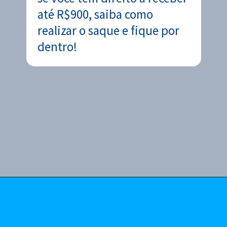
até R$900, saiba como
realizar o saque e fique por
dentro!