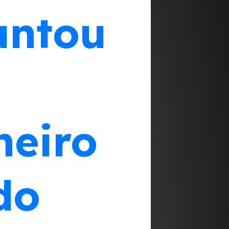
untou
heiro
do