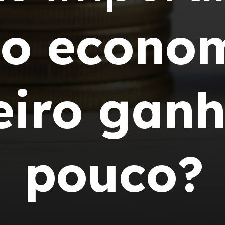
o econom
eiro gan
pouco?