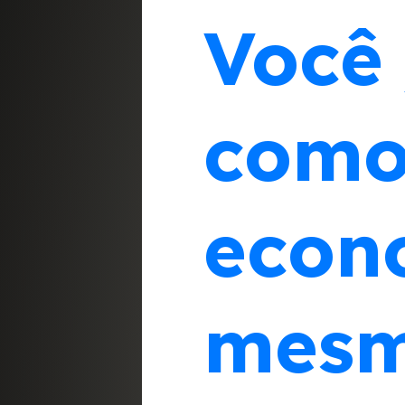
Você 
como 
econ
mesm