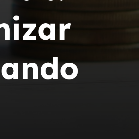
izar
hando