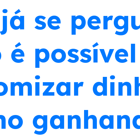
já se perg
é possível
omizar din
o ganhan