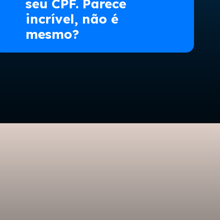
seu CPF. Parece
incrível, não é
mesmo?