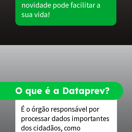
novidade pode facilitar a
sua vida!
Opening
https://www.acordocerto.com.br/?utm_source=google-organico&utm_medium=web-story&utm_campaign=servico-online-que-analisa-seu-cpf
O que é a Dataprev?
É o órgão responsável por
processar dados importantes
dos cidadãos, como