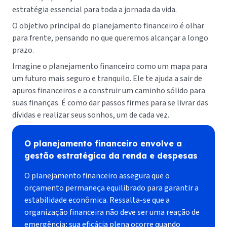
estratégia essencial para toda a jornada da vida.
O objetivo principal do planejamento financeiro é olhar
para frente, pensando no que queremos alcançar a longo
prazo.
Imagine o planejamento financeiro como um mapa para
um futuro mais seguro e tranquilo. Ele te ajuda a sair de
apuros financeiros e a construir um caminho sólido para
suas finanças. É como dar passos firmes para se livrar das
dívidas e realizar seus sonhos, um de cada vez.
O planejamento financeiro envolve a
gestão estratégica da renda e despesas
O planejamento financeiro assegura que o
orçamento permaneça equilibrado para garantir a
estabilidade econômica. Ressalta-se que a
organização financeira não deve ser uma reação de
emergência; sua eficácia plena ocorre quando