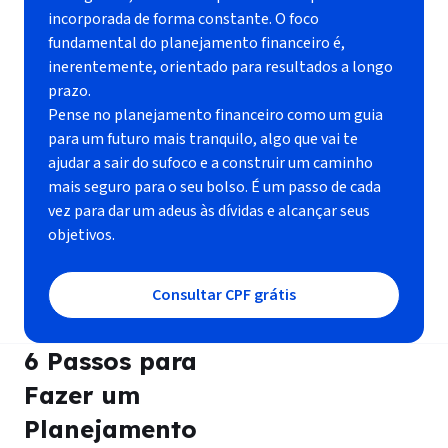
incorporada de forma constante. O foco
fundamental do planejamento financeiro é,
inerentemente, orientado para resultados a longo
prazo.
Pense no planejamento financeiro como um guia
para um futuro mais tranquilo, algo que vai te
ajudar a sair do sufoco e a construir um caminho
mais seguro para o seu bolso. É um passo de cada
vez para dar um adeus às dívidas e alcançar seus
objetivos.
Consultar CPF grátis
6 Passos para
Fazer um
Planejamento