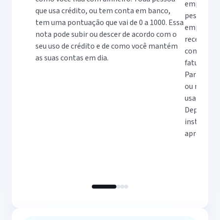
empresta 
que usa crédito, ou tem conta em banco,
pessoal, c
tem uma pontuação que vai de 0 a 1000. Essa
empresas 
nota pode subir ou descer de acordo com o
receber de
seu uso de crédito e de como você mantém
consumido
as suas contas em dia.
faturas.
Para calcu
ou menor, 
usando o C
Depois de 
instituiçã
aprovar ou