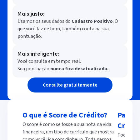
Mais justo:
Usamos os seus dados do
Cadastro Positivo
. O
que você faz de bom, também conta na sua
pontuação.
Mais inteligente:
Você consulta em tempo real.
Sua pontuação
nunca fica desatualizada.
Consulte gratuitamente
O que é Score de Crédito?
Para q
Crédit
O score é como se fosse a sua nota na vida
financeira, um tipo de currículo que mostra
Todas as v
como você lida com dinheiro. Toda pessoa