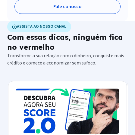
Dicas de Melhoria:
Orientações e passos práticos
Fale conosco
sobre o que você precisa fazer para
aumentar sua
pontuação
e obter melhores condições de crédito.
ASSISTA AO NOSSO CANAL
Com essas dicas, ninguém fica
no vermelho
Transforme a sua relação com o dinheiro, conquiste mais
crédito e comece a economizar sem sufoco.