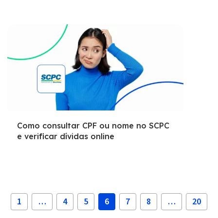
Como consultar CPF ou nome no SCPC
e verificar dívidas online
1
…
4
5
6
7
8
…
20