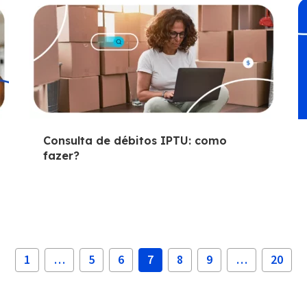
Consulta de débitos IPTU: como
fazer?
1
…
5
6
7
8
9
…
20