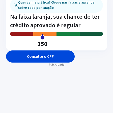
Quer ver na prática? Clique nas faixas e aprenda
sobre cada pontuação
Na faixa laranja, sua chance de ter
crédito aprovado é regular
350
Consulte o CPF
Ficou com alguma
dúvida? Podemos ajudar
Confira aqui as perguntas mais frequentes
sobre Score
Como consultar meu score?