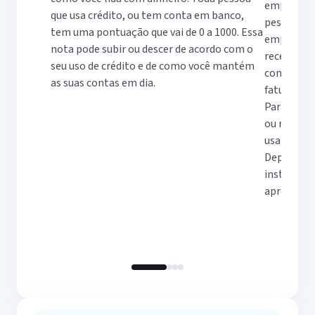
empresta 
que usa crédito, ou tem conta em banco,
pessoal, c
tem uma pontuação que vai de 0 a 1000. Essa
empresas 
nota pode subir ou descer de acordo com o
receber de
seu uso de crédito e de como você mantém
consumido
as suas contas em dia.
faturas.
Para calcu
ou menor, 
usando o C
Depois de 
instituiçã
aprovar ou