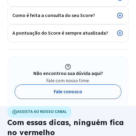
Dicas de Melhoria:
Orientações e passos práticos
Fale conosco
sobre o que você precisa fazer para
aumentar sua
pontuação
e obter melhores condições de crédito.
ASSISTA AO NOSSO CANAL
Com essas dicas, ninguém fica
no vermelho
Transforme a sua relação com o dinheiro, conquiste mais
crédito e comece a economizar sem sufoco.