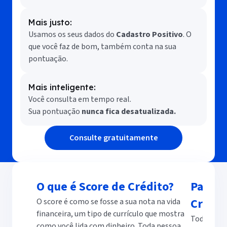
Mais justo:
Usamos os seus dados do
Cadastro Positivo
. O
que você faz de bom, também conta na sua
pontuação.
Mais inteligente:
Você consulta em tempo real.
Sua pontuação
nunca fica desatualizada.
Consulte gratuitamente
O que é Score de Crédito?
Para q
Crédit
O score é como se fosse a sua nota na vida
financeira, um tipo de currículo que mostra
Todas as v
como você lida com dinheiro. Toda pessoa