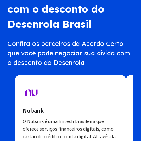
Carência: O programa prevê um prazo de carência
com o desconto do
para o início do pagamento das parcelas em
casos específicos de vulnerabilidade.
Desenrola Brasil
Confira os parceiros da Acordo Certo
que você pode negociar sua dívida com
o desconto do Desenrola
Nubank
It
O Nubank é uma fintech brasileira que
O I
oferece serviços financeiros digitais, como
tam
cartão de crédito e conta digital. Através da
Com