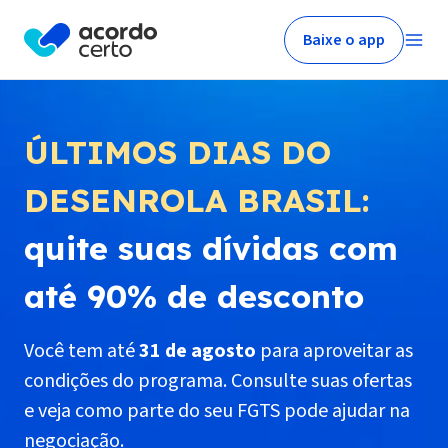
Baixe o app
ÚLTIMOS DIAS DO
DESENROLA BRASIL:
quite suas dívidas com
até 90% de desconto
Você tem até
31 de agosto
para aproveitar as
condições do programa. Consulte suas ofertas
e veja como parte do seu FGTS pode ajudar na
negociação.