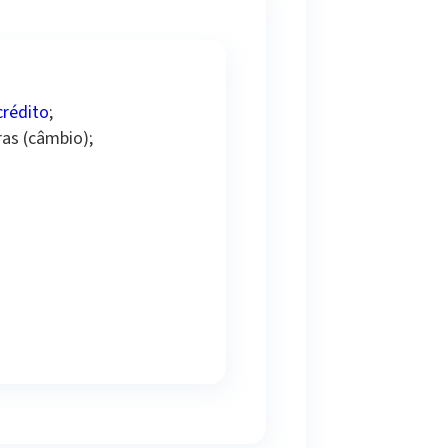
crédito
;
as (câmbio);