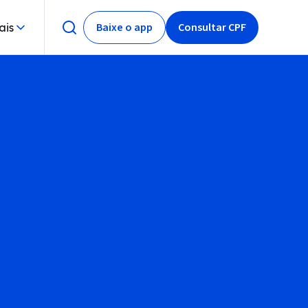
Baixe o app
Consultar CPF
ais