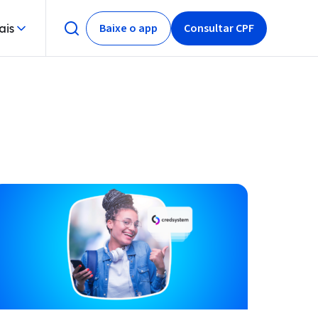
Baixe o app
Consultar CPF
ais