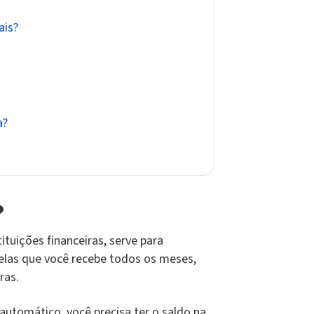
ais?
a?
?
ituições financeiras, serve para
elas que você recebe todos os meses,
tras.
automático, você precisa ter o saldo na