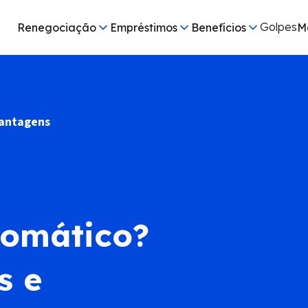
Golpes
Renegociação
Empréstimos
Benefícios
M
vantagens
tomático?
s e