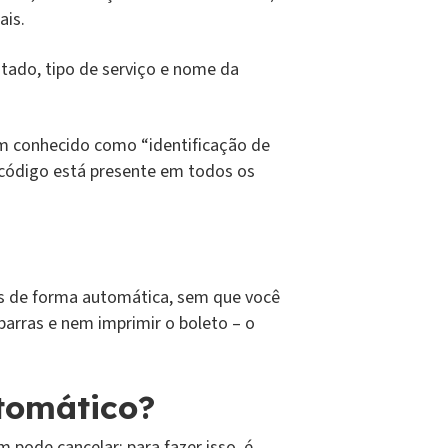
mais.
tado, tipo de serviço e nome da
ém conhecido como “identificação de
código está presente em todos os
s de forma automática, sem que você
barras e nem imprimir o boleto – o
tomático?
pode cancelar: para fazer isso, é