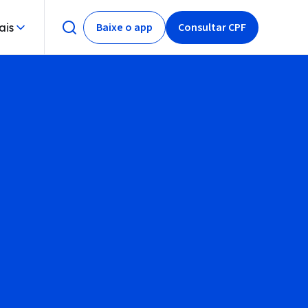
Baixe o app
Consultar CPF
ais