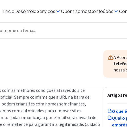
a Consumidor Positivo
trouxe
Início
Desenrola
Serviços
Quem somos
Conteúdos
Cen
r sua relação com suas finanças.
tivadas e quem consultou seu CPF
cil e com dicas.
 crédito para o seu bolso.
ra
A Acor
telefo
nossa c
as com as melhores condições através do site
Artigos r
 oficial: Sempre confirme que a URL na barra de
s podem criar sites com nomes semelhantes,
ramos com autoridades para remover sites
O que é
ítimo: Toda comunicação por e-mail será enviada de
Qual o 
e o remetente para garantir a legitimidade. Cuidado
emprés