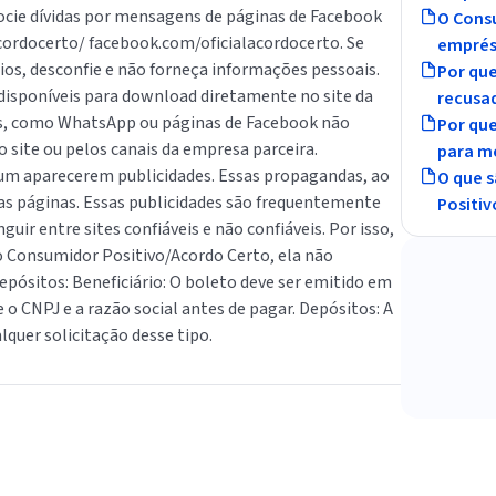
ocie dívidas por mensagens de páginas de Facebook
O Consu
cordocerto/ facebook.com/oficialacordocerto. Se
emprés
os, desconfie e não forneça informações pessoais.
Por que
 disponíveis para download diretamente no site da
recusa
os, como WhatsApp ou páginas de Facebook não
Por qu
o site ou pelos canais da empresa parceira.
para m
um aparecerem publicidades. Essas propagandas, ao
O que s
ras páginas. Essas publicidades são frequentemente
Positiv
uir entre sites confiáveis e não confiáveis. Por isso,
ao Consumidor Positivo/Acordo Certo, ela não
 depósitos: Beneficiário: O boleto deve ser emitido em
o CNPJ e a razão social antes de pagar. Depósitos: A
lquer solicitação desse tipo.