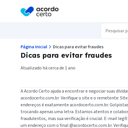
A Acordo Certo em conjunto com 
um aplicativo para você transforma
Veja todas as suas dívidas nega
de graça.
Aumente seu Score de maneira fá
Encontre as melhores ofertas de
Página Inicial
Dicas para evitar fraudes
Dicas para evitar fraudes
Ou escaneie o código pa
baixar nosso aplicativo.
Atualizado há cerca de 1 ano
A Acordo Certo ajuda a encontrar e negociar suas dívid
acordocerto.com.br Verifique o site e o remetente: Site
endereços é exatamente acordocerto.com.br. Golpista
trocando apenas uma letra. Estamos atentos e colabo
fraudulentos, mas sua verificação é crucial. E-mail leg
um endereço com o final @acordocerto.com.br. Verifiqu