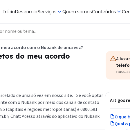
a Consumidor Positivo
trouxe
Início
Desenrola
Serviços
Quem somos
Conteúdos
Cen
r sua relação com suas finanças.
tivadas e quem consultou seu CPF
cil e com dicas.
 crédito para o seu bolso.
 do meu acordo com o Nubank de uma vez?
letos do meu acordo
ra
A Acor
telefo
nossa c
arcelado de uma só vez em nosso site. Se você optar
Artigos r
mente com o Nubank por meio dos canais de contato
85 (capitais e regiões metropolitanas) e 0800 591
br/ Chat: Acesso através do aplicativo do Nubank.
O que é
Qual o 