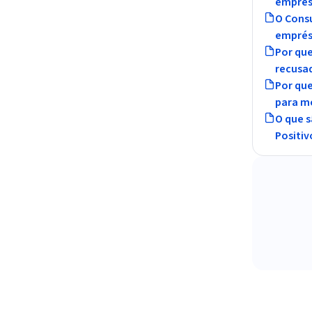
emprés
O Consu
emprés
Por que
recusa
Por qu
para m
O que s
Positiv