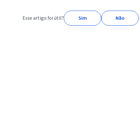
Esse artigo foi útil?
Sim
Não