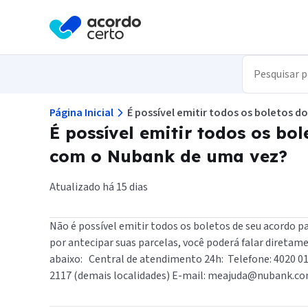
A Acordo Certo em conjunto com 
um aplicativo para você transforma
Veja todas as suas dívidas nega
de graça.
Aumente seu Score de maneira fá
Encontre as melhores ofertas de
Página Inicial
É possível emitir todos os boletos
É possível emitir todos os bo
Ou escaneie o código pa
baixar nosso aplicativo.
com o Nubank de uma vez?
Atualizado há 15 dias
Não é possível emitir todos os boletos de seu acordo p
por antecipar suas parcelas, você poderá falar direta
abaixo: Central de atendimento 24h: Telefone: 4020 01
2117 (demais localidades) E-mail: meajuda@nubank.com.