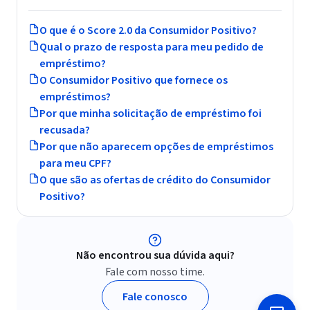
O que é o Score 2.0 da Consumidor Positivo?
Qual o prazo de resposta para meu pedido de
empréstimo?
O Consumidor Positivo que fornece os
empréstimos?
Por que minha solicitação de empréstimo foi
recusada?
Por que não aparecem opções de empréstimos
para meu CPF?
O que são as ofertas de crédito do Consumidor
Positivo?
Baixe o app e monitore grátis seu CPF
A Acordo Certo em conjunto com a Consumidor Positivo
trouxe
Não encontrou sua dúvida aqui?
um aplicativo para você transformar sua relação com suas
Fale com nosso time.
finanças.
Veja todas as suas dívidas negativadas e quem
Fale conosco
consultou seu CPF de graça.