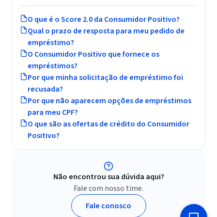
O que é o Score 2.0 da Consumidor Positivo?
Qual o prazo de resposta para meu pedido de
empréstimo?
O Consumidor Positivo que fornece os
empréstimos?
Por que minha solicitação de empréstimo foi
recusada?
Por que não aparecem opções de empréstimos
para meu CPF?
O que são as ofertas de crédito do Consumidor
Positivo?
Baixe o app e monitore grátis seu CPF
A Acordo Certo em conjunto com a Consumidor Positivo
trouxe
Não encontrou sua dúvida aqui?
um aplicativo para você transformar sua relação com suas
Fale com nosso time.
finanças.
Veja todas as suas dívidas negativadas e quem
Fale conosco
consultou seu CPF de graça.