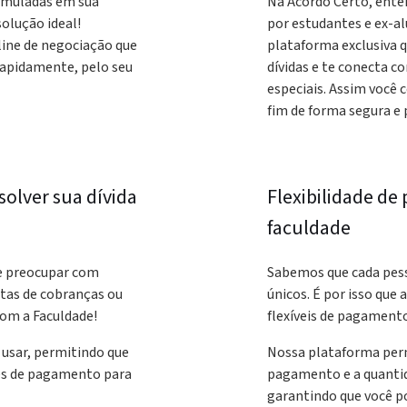
umuladas em sua
Na Acordo Certo, ente
solução ideal!
por estudantes e ex-a
ine de negociação que
plataforma exclusiva q
 rapidamente, pelo seu
dívidas e te conecta c
especiais. Assim você 
fim de forma segura e 
solver sua dívida
Flexibilidade de
faculdade
se preocupar com
Sabemos que cada pesso
atas de cobranças ou
únicos. É por isso que
com a Faculdade!
flexíveis de pagamento
e usar, permitindo que
Nossa plataforma perm
es de pagamento para
pagamento e a quantida
garantindo que você po