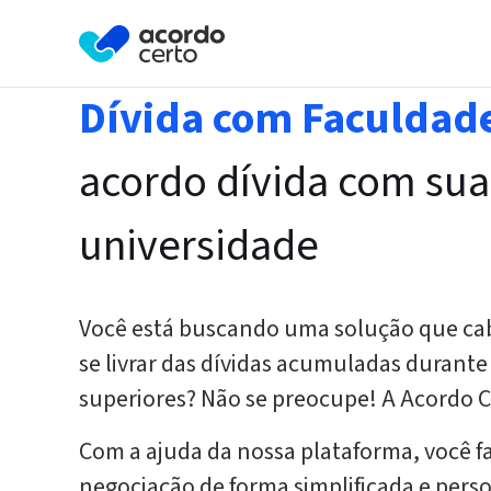
A Acordo Certo em conjunto com 
um aplicativo para você transforma
Veja todas as suas dívidas nega
Dívida com Faculdad
de graça.
Aumente seu Score de maneira fá
acordo dívida com sua
Encontre as melhores ofertas de
Ou escaneie o código pa
universidade
baixar nosso aplicativo.
Você está buscando uma solução que cab
se livrar das dívidas acumuladas durante
superiores? Não se preocupe! A Acordo C
Com a ajuda da nossa plataforma, você f
negociação de forma simplificada e pers