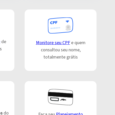
e
de
Monitore seu CPF
e quem
s
consultou seu nome,
totalmente grátis
os
do
Faça seu
Planejamento