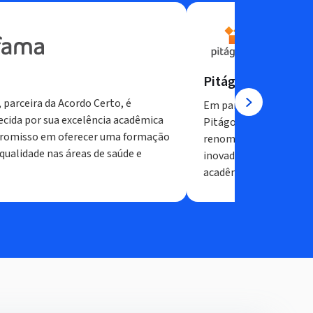
Pitágoras
 parceira da Acordo Certo, é
Em parceria com a Acor
cida por sua excelência acadêmica
Pitágoras é uma instit
romisso em oferecer uma formação
renomada, conhecida 
 qualidade nas áreas de saúde e
inovadora e compromi
acadêmico dos alunos.