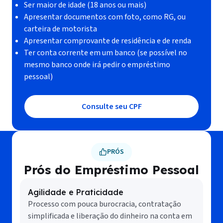
Ser maior de idade (18 anos ou mais)
Apresentar documentos com foto, como RG, ou
carteira de motorista
Apresentar comprovante de residência e de renda
Ter conta corrente em um banco (se possível no
mesmo banco onde irá pedir o empréstimo
pessoal)
Consulte seu CPF
PRÓS
Prós do Empréstimo Pessoal
Agilidade e Praticidade
Processo com pouca burocracia, contratação
simplificada e liberação do dinheiro na conta em