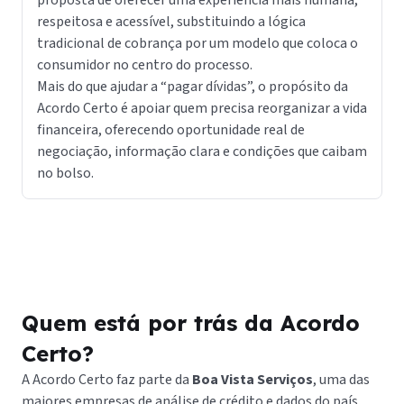
proposta de oferecer uma experiência mais humana,
q
respeitosa e acessível, substituindo a lógica
tradicional de cobrança por um modelo que coloca o
a
consumidor no centro do processo.
E
Mais do que ajudar a “pagar dívidas”, o propósito da
r
Acordo Certo é apoiar quem precisa reorganizar a vida
financeira, oferecendo oportunidade real de
negociação, informação clara e condições que caibam
no bolso.
c
P
c
Quem está por trás da Acordo
Certo?
A Acordo Certo faz parte da
Boa Vista Serviços
, uma das
maiores empresas de análise de crédito e dados do país,