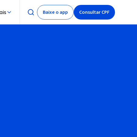
Baixe o app
Consultar CPF
ais