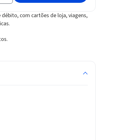
ébito, com cartões de loja, viagens,
icas.
tos.