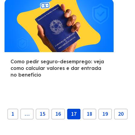
Como pedir seguro-desemprego: veja
como calcular valores e dar entrada
no benefício
1
…
15
16
17
18
19
20