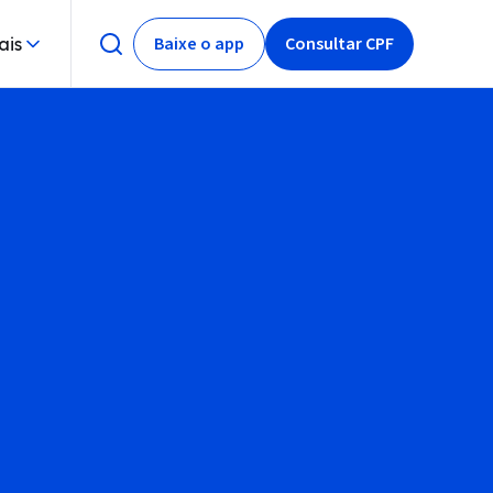
Baixe o app
Consultar CPF
ais