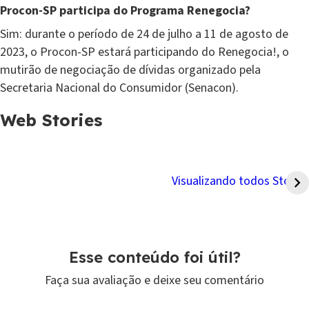
Procon-SP participa do Programa Renegocia?
Sim: durante o período de 24 de julho a 11 de agosto de
2023, o Procon-SP estará participando do Renegocia!, o
mutirão de negociação de dívidas organizado pela
Secretaria Nacional do Consumidor (Senacon).
Web Stories
Nubank entrará no
Itaú entrará no
Desenrola Brasil?
Desenrola Brasil?
Visualizando todos Stories
Esse conteúdo foi útil?