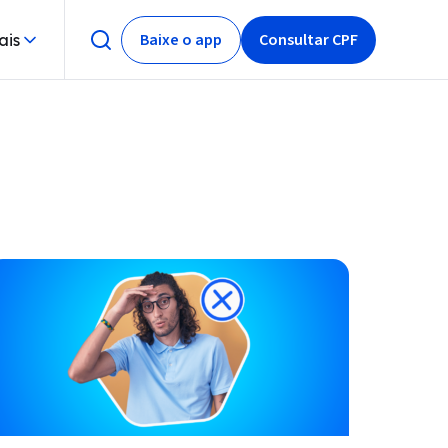
Baixe o app
Consultar CPF
ais