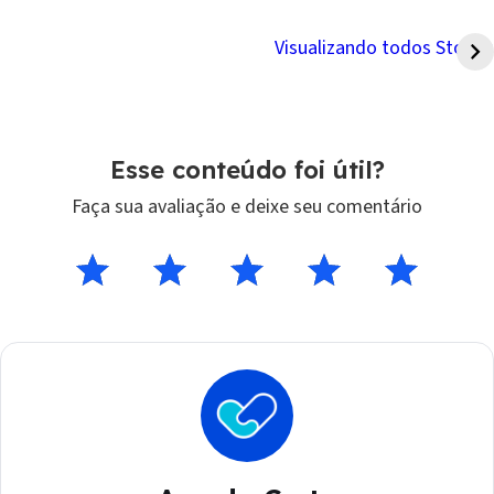
Atenção! 4 golpes para
Tem como cancelar
ficar de olho
um PIX?
Visualizando todos Stories
Esse conteúdo foi útil?