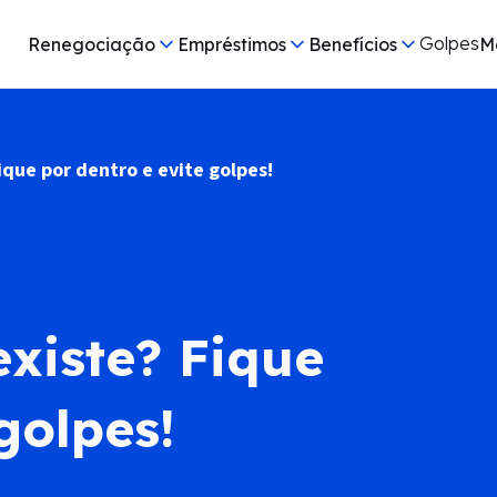
Golpes
Renegociação
Empréstimos
Benefícios
M
ique por dentro e evite golpes!
xiste? Fique
golpes!