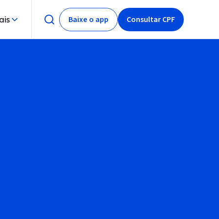
Baixe o app
Consultar CPF
ais