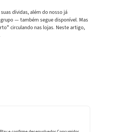
 suas dívidas, além do nosso já
grupo — também segue disponível. Mas
o” circulando nas lojas. Neste artigo,
.
le Play e confirme desenvolvedor Consumidor