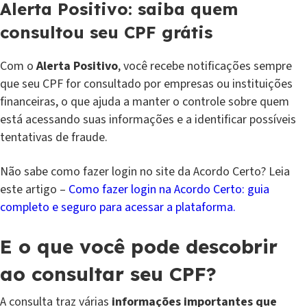
Alerta Positivo: saiba quem
consultou seu CPF grátis
Com o
Alerta Positivo
, você recebe notificações sempre
que seu CPF for consultado por empresas ou instituições
financeiras, o que ajuda a manter o controle sobre quem
está acessando suas informações e a identificar possíveis
tentativas de fraude.
Não sabe como fazer login no site da Acordo Certo? Leia
este artigo –
Como fazer login na Acordo Certo: guia
completo e seguro para acessar a plataforma.
E o que você pode descobrir
ao consultar seu CPF?
A consulta traz várias
informações importantes que