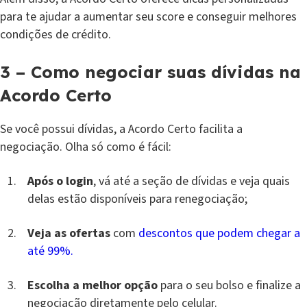
para te ajudar a aumentar seu score e conseguir melhores
condições de crédito.
3 – Como negociar suas dívidas na
Acordo Certo
Se você possui dívidas, a Acordo Certo facilita a
negociação. Olha só como é fácil:
Após o login
, vá até a seção de dívidas e veja quais
delas estão disponíveis para renegociação;
Veja as ofertas
com
descontos que podem chegar a
até 99%.
Escolha a melhor opção
para o seu bolso e finalize a
negociação diretamente pelo celular.