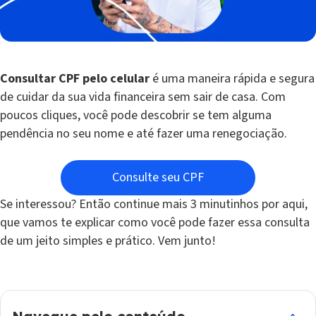
Consultar CPF pelo celular
é uma maneira rápida e segura
de cuidar da sua vida financeira sem sair de casa. Com
poucos cliques, você pode descobrir se tem alguma
pendência no seu nome e até fazer uma renegociação.
Consulte seu CPF
Se interessou? Então continue mais 3 minutinhos por aqui,
que vamos te explicar como você pode fazer essa consulta
de um jeito simples e prático. Vem junto!