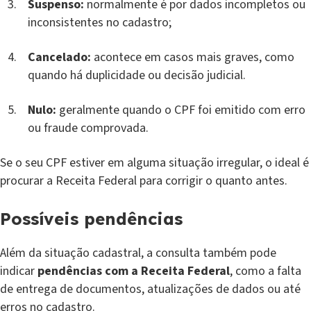
Suspenso:
normalmente é por dados incompletos ou
inconsistentes no cadastro;
Cancelado:
acontece em casos mais graves, como
quando há duplicidade ou decisão judicial.
Nulo:
geralmente quando o CPF foi emitido com erro
ou fraude comprovada.
Se o seu CPF estiver em alguma situação irregular, o ideal é
procurar a Receita Federal para corrigir o quanto antes.
Possíveis pendências
Além da situação cadastral, a consulta também pode
indicar
pendências com a Receita Federal
, como a falta
de entrega de documentos, atualizações de dados ou até
erros no cadastro.