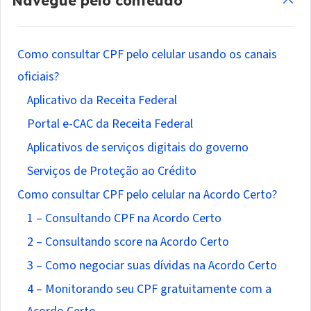
Navegue pelo conteúdo
Como consultar CPF pelo celular usando os canais
oficiais?
Aplicativo da Receita Federal
Portal e-CAC da Receita Federal
Aplicativos de serviços digitais do governo
Serviços de Proteção ao Crédito
Como consultar CPF pelo celular na Acordo Certo?
1 – Consultando CPF na Acordo Certo
2 – Consultando score na Acordo Certo
3 – Como negociar suas dívidas na Acordo Certo
4 – Monitorando seu CPF gratuitamente com a