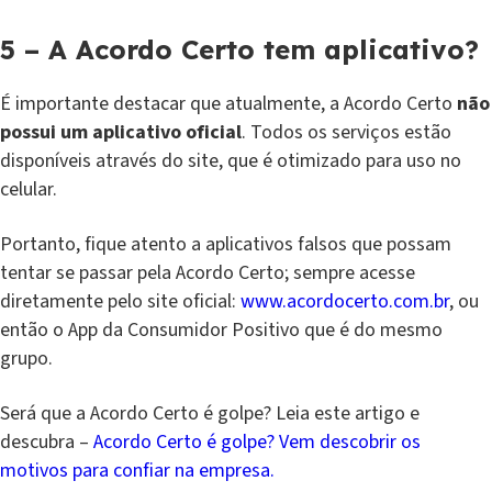
5 – A Acordo Certo tem aplicativo?
É importante destacar que atualmente, a Acordo Certo
não
possui um aplicativo oficial
. Todos os serviços estão
disponíveis através do site, que é otimizado para uso no
celular.
Portanto, fique atento a aplicativos falsos que possam
tentar se passar pela Acordo Certo; sempre acesse
diretamente pelo site oficial:
www.acordocerto.com.br
, ou
então o App da Consumidor Positivo que é do mesmo
grupo.
Será que a Acordo Certo é golpe? Leia este artigo e
descubra –
Acordo Certo é golpe? Vem descobrir os
motivos para confiar na empresa.