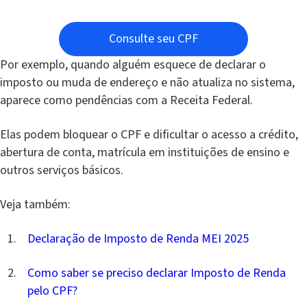
Consulte seu CPF
Por exemplo, quando alguém esquece de declarar o
imposto ou muda de endereço e não atualiza no sistema,
aparece como pendências com a Receita Federal.
Elas podem bloquear o CPF e dificultar o acesso a crédito,
abertura de conta, matrícula em instituições de ensino e
outros serviços básicos.
Veja também:
Declaração de Imposto de Renda MEI 2025
Como saber se preciso declarar Imposto de Renda
pelo CPF?