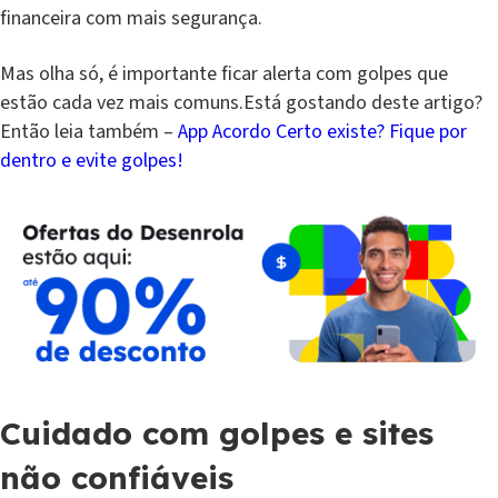
financeira com mais segurança.
Mas olha só, é importante ficar alerta com golpes que
estão cada vez mais comuns.Está gostando deste artigo?
Então leia também –
App Acordo Certo existe? Fique por
dentro e evite golpes!
Cuidado com golpes e sites
não confiáveis