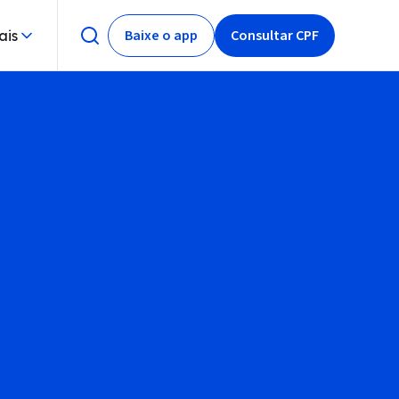
Baixe o app
Consultar CPF
ais