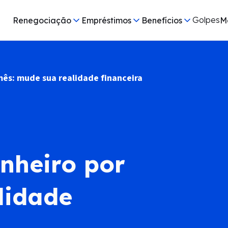
Golpes
Renegociação
Empréstimos
Benefícios
M
mês: mude sua realidade financeira
nheiro por
lidade