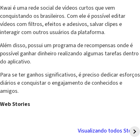
Kwai é uma rede social de vídeos curtos que vem
conquistando os brasileiros. Com ele é possível editar
vídeos com filtros, efeitos e adesivos, salvar clipes e
interagir com outros usuários da plataforma.
Além disso, possui um programa de recompensas onde é
possível ganhar dinheiro realizando algumas tarefas dentro
do aplicativo.
Para se ter ganhos significativos, é preciso dedicar esforços
diários e conquistar o engajamento de conhecidos e
amigos.
Web Stories
7 hábitos que te
5 dicas econômicas
deixam mais pobre
para morar junto com
Visualizando todos Stories
seu amor