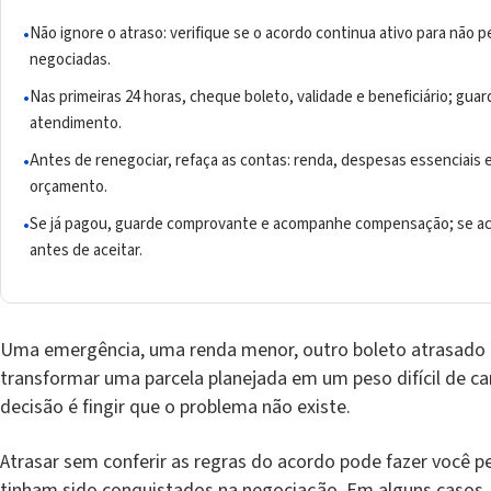
Não ignore o atraso: verifique se o acordo continua ativo para não
negociadas.
Nas primeiras 24 horas, cheque boleto, validade e beneficiário; gua
atendimento.
Antes de renegociar, refaça as contas: renda, despesas essenciais 
orçamento.
Se já pagou, guarde comprovante e acompanhe compensação; se aco
antes de aceitar.
Uma emergência, uma renda menor, outro boleto atrasado
transformar uma parcela planejada em um peso difícil de ca
decisão é fingir que o problema não existe.
Atrasar sem conferir as regras do acordo pode fazer você p
tinham sido conquistados na negociação. Em alguns casos, 