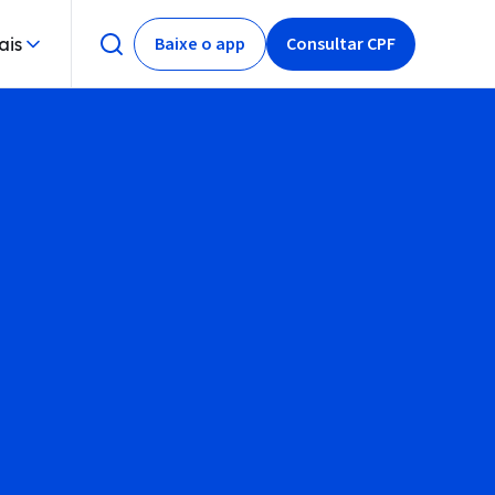
Baixe o app
Consultar CPF
ais