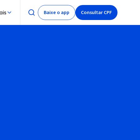
Baixe o app
Consultar CPF
ais