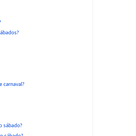
?
sábados?
 carnaval?
o sábado?
no sábado?