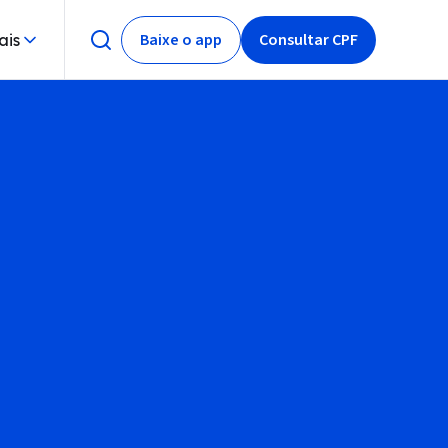
Baixe o app
Consultar CPF
ais