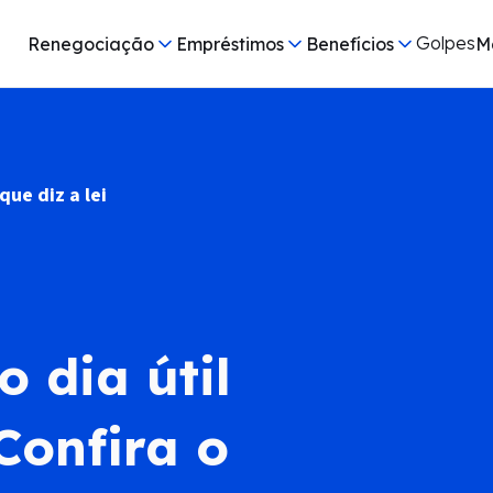
Golpes
Renegociação
Empréstimos
Benefícios
M
ue diz a lei
 dia útil
onfira o