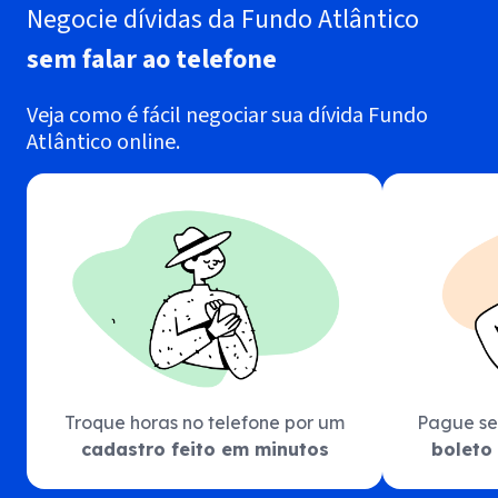
Negocie dívidas da Fundo Atlântico
sem falar ao telefone
Veja como é fácil negociar sua dívida Fundo
Atlântico online.
Troque horas no telefone por um
Pague se
cadastro feito em minutos
boleto 