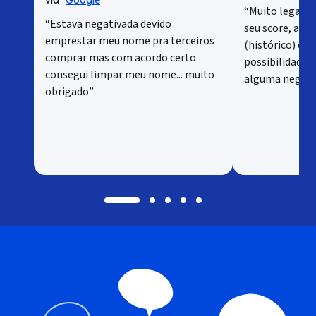
via
Google
“Muito legal v
“Estava negativada devido
seu score, ac
emprestar meu nome pra terceiros
(histórico) e 
comprar mas com acordo certo
possibilidade 
consegui limpar meu nome... muito
alguma negativ
obrigado”