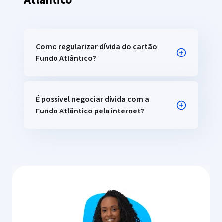
Atlântico
Como regularizar dívida do cartão
Fundo Atlântico?
Veja como é fácil negociar sua dívida com o
Cartão Fundo Atlântico: primeiro você
É possível negociar dívida com a
precisa digitar seu CPF e completar o
Fundo Atlântico pela internet?
cadastro no nosso site com os dados
solicitados. Depois de fazer login, veja os
Sim, é possível! Para fazer renegociação
dados da sua dívida com o Fundo Atlântico e
com o Cartão Fundo Atlântico pela internet,
escolha a quantidade de parcelas, forma de
basta acessar o site da Acordo Certo,
pagamento e data de vencimento e então
preencher seu CPF e conferir as dívidas
feche seu acordo!
registradas no seu nome. Depois, é só
escolher a melhor oportunidade para você,
fechar seu acordo e começar a quitar o
débito.