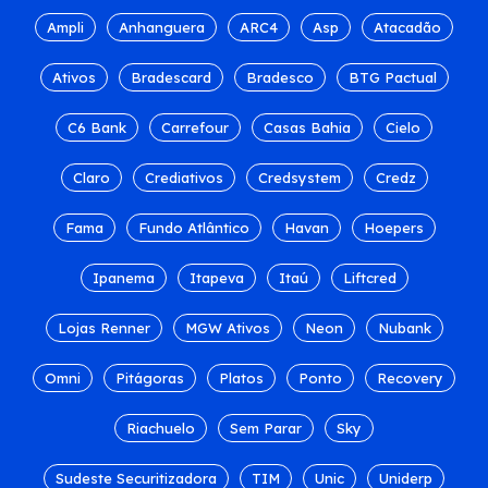
Ampli
Anhanguera
ARC4
Asp
Atacadão
Ativos
Bradescard
Bradesco
BTG Pactual
C6 Bank
Carrefour
Casas Bahia
Cielo
Claro
Crediativos
Credsystem
Credz
Fama
Fundo Atlântico
Havan
Hoepers
Ipanema
Itapeva
Itaú
Liftcred
Lojas Renner
MGW Ativos
Neon
Nubank
Omni
Pitágoras
Platos
Ponto
Recovery
Riachuelo
Sem Parar
Sky
Sudeste Securitizadora
TIM
Unic
Uniderp