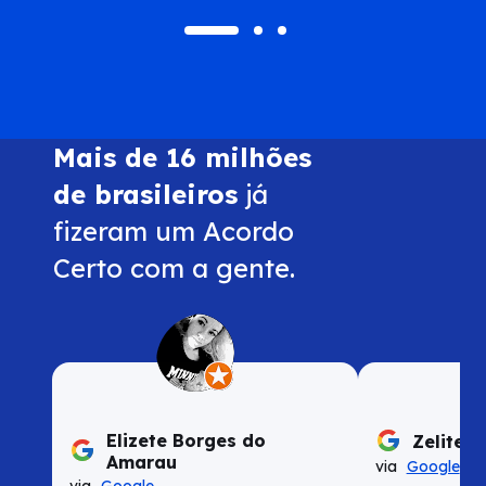
Mais de 16 milhões
de brasileiros
já
fizeram um Acordo
Certo com a gente.
Elizete Borges do
Zelite 
Amarau
via
Google