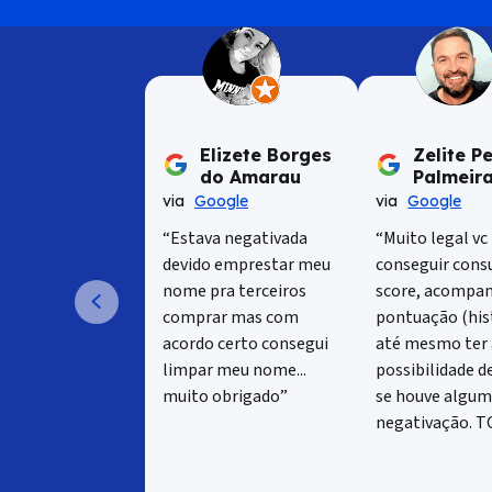
Elizete Borges
Zelite P
do Amarau
Palmeir
via
Google
via
Google
“Estava negativada
“Muito legal vc
devido emprestar meu
conseguir consu
nome pra terceiros
score, acompan
comprar mas com
pontuação (hist
acordo certo consegui
até mesmo ter 
limpar meu nome...
possibilidade d
muito obrigado”
se houve algu
negativação. TO