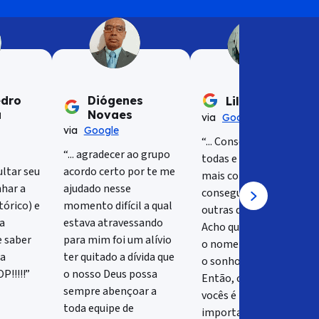
edro
Diógenes
Liliane Almeida
a
Novaes
via
Google
via
Google
“... Consegui quitar
“... agradecer ao grupo
todas e agora estou
ltar seu
acordo certo por te me
mais confiante que
har a
ajudado nesse
conseguirei quitar
órico) e
momento difícil a qual
outras que ainda tenho.
a
estava atravessando
Acho que o sonho de ter
e saber
para mim foi um alívio
o nome limpo deve ser
ma
ter quitado a dívida que
o sonho de todos.
P!!!!!”
o nosso Deus possa
Então, o trabalho de
sempre abençoar a
vocês é muito
toda equipe de
importante. Obrigada