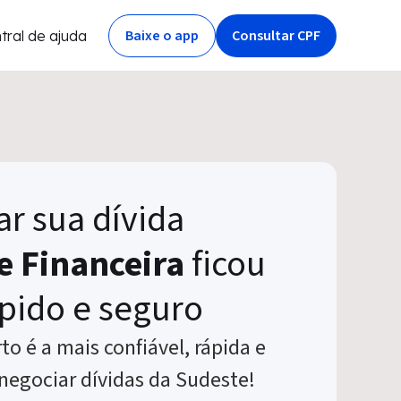
Baixe o app
Consultar CPF
tral de ajuda
r sua dívida
e Financeira
ficou
pido e seguro
to é a mais confiável, rápida e
negociar dívidas da Sudeste!