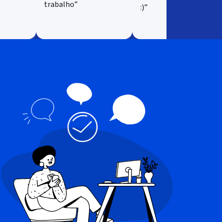
trabalho”
:)”