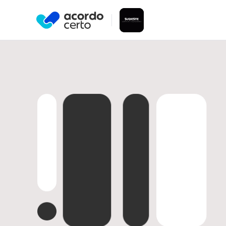
A Acordo Certo em conjunto com 
um aplicativo para você transforma
Veja todas as suas dívidas nega
de graça.
Aumente seu Score de maneira fá
Encontre as melhores ofertas de
Ou escaneie o código pa
baixar nosso aplicativo.