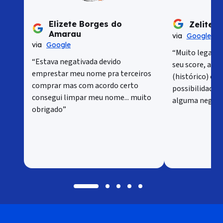
Elizete Borges do
Zelite 
Amarau
via
Google
via
Google
“Muito legal v
“Estava negativada devido
seu score, ac
emprestar meu nome pra terceiros
(histórico) e 
comprar mas com acordo certo
possibilidade 
consegui limpar meu nome... muito
alguma negativ
obrigado”