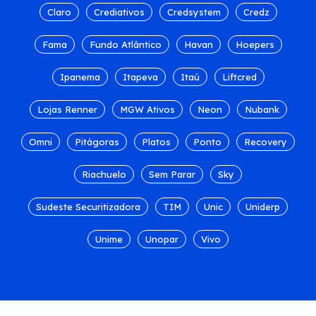
Claro
Crediativos
Credsystem
Credz
Fama
Fundo Atlântico
Havan
Hoepers
Ipanema
Itapeva
Itaú
Liftcred
Lojas Renner
MGW Ativos
Neon
Nubank
Omni
Pitágoras
Platos
Ponto
Recovery
Riachuelo
Sem Parar
Sky
Sudeste Securitizadora
TIM
Unic
Uniderp
Unime
Unopar
Vivo