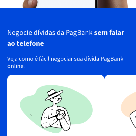
Negocie dívidas da PagBank
sem falar
ao telefone
Veja como é fácil negociar sua dívida PagBank
online.